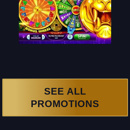
SEE ALL
PROMOTIONS