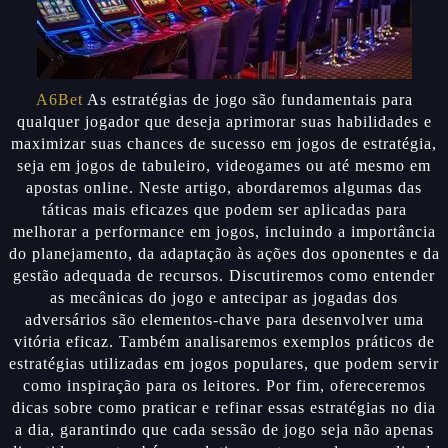
A6Bet
As estratégias de jogo são fundamentais para
qualquer jogador que deseja aprimorar suas habilidades e
maximizar suas chances de sucesso em jogos de estratégia,
seja em jogos de tabuleiro, videogames ou até mesmo em
apostas online. Neste artigo, abordaremos algumas das
táticas mais eficazes que podem ser aplicadas para
melhorar a performance em jogos, incluindo a importância
do planejamento, da adaptação às ações dos oponentes e da
gestão adequada de recursos. Discutiremos como entender
as mecânicas do jogo e antecipar as jogadas dos
adversários são elementos-chave para desenvolver uma
vitória eficaz. Também analisaremos exemplos práticos de
estratégias utilizadas em jogos populares, que podem servir
como inspiração para os leitores. Por fim, ofereceremos
dicas sobre como praticar e refinar essas estratégias no dia
a dia, garantindo que cada sessão de jogo seja não apenas