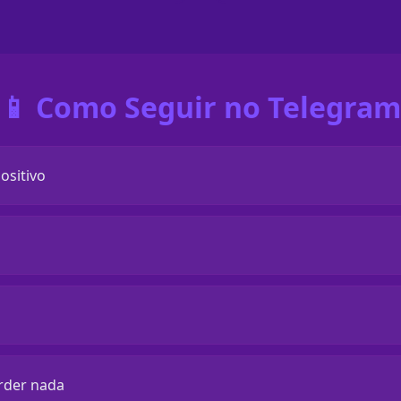
📱 Como Seguir no Telegram
ositivo
erder nada