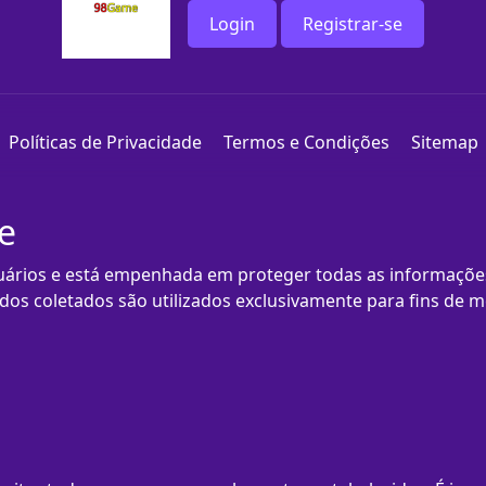
Login
Registrar-se
Políticas de Privacidade
Termos e Condições
Sitemap
de
suários e está empenhada em proteger todas as informaçõe
os coletados são utilizados exclusivamente para fins de m