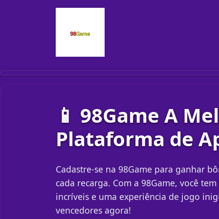
📱 98Game A Me
Plataforma de A
Cadastre-se na 98Game para ganhar bô
cada recarga. Com a 98Game, você tem
incríveis e uma experiência de jogo inig
vencedores agora!