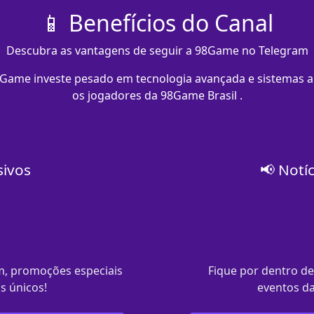
📱 Benefícios do Canal
Descubra as vantagens de seguir a 98Game no Telegram
98Game investe pesado em tecnologia avançada e sistemas a
os jogadores da 98Game Brasil .
sivos
📢 Notí
m, promoções especiais
Fique por dentro d
s únicos!
eventos d