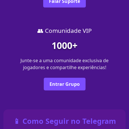
Falar Suporte
👥 Comunidade VIP
1000+
Junte-se a uma comunidade exclusiva de
jogadores e compartilhe experiências!
Entrar Grupo
📱 Como Seguir no Telegram