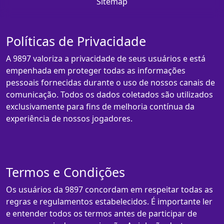
Sitemap
Políticas de Privacidade
A 9897 valoriza a privacidade de seus usuários e está
empenhada em proteger todas as informações
pessoais fornecidas durante o uso de nossos canais de
comunicação. Todos os dados coletados são utilizados
exclusivamente para fins de melhoria contínua da
experiência de nossos jogadores.
Termos e Condições
Os usuários da 9897 concordam em respeitar todas as
regras e regulamentos estabelecidos. É importante ler
e entender todos os termos antes de participar de