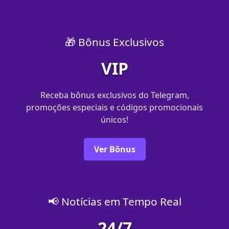
🎁 Bônus Exclusivos
VIP
Receba bônus exclusivos do Telegram,
promoções especiais e códigos promocionais
únicos!
Ver Bônus
📢 Notícias em Tempo Real
24/7