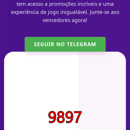
tem acesso a promoções incríveis e uma
experiência de jogo inigualável. Junte-se aos
vencedores agora!
SEGUIR NO TELEGRAM