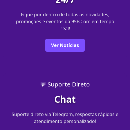
Fique por dentro de todas as novidades,
promoções e eventos da 95B.Com em tempo
real!
Ver Notícias
💬 Suporte Direto
Chat
Suporte direto via Telegram, respostas rápidas e
atendimento personalizado!