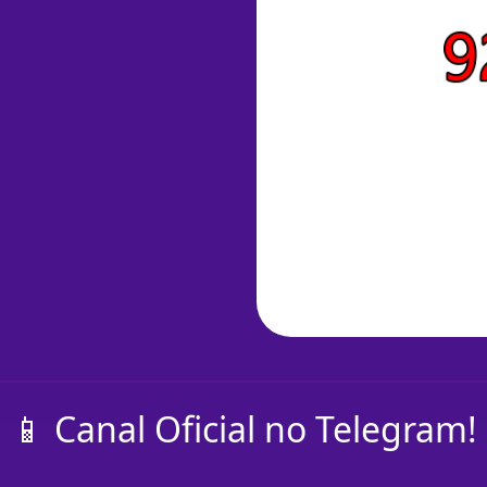
📱 Canal Oficial no Telegram!