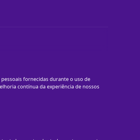
 pessoais fornecidas durante o uso de
elhoria contínua da experiência de nossos