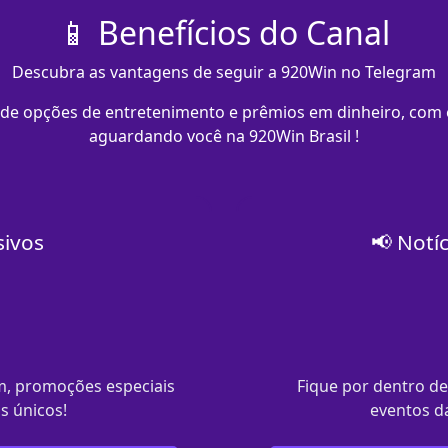
📱 Benefícios do Canal
Descubra as vantagens de seguir a 920Win no Telegram
de opções de entretenimento e prêmios em dinheiro, com 
aguardando você na 920Win Brasil !
sivos
📢 Notí
m, promoções especiais
Fique por dentro d
s únicos!
eventos d