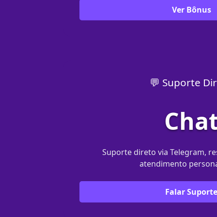
Ver Bônus
💬 Suporte Di
Cha
Suporte direto via Telegram, r
atendimento persona
Falar Suport