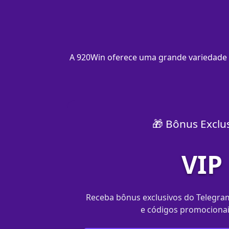
A 920Win oferece uma grande variedade 
🎁 Bônus Exclu
VIP
Receba bônus exclusivos do Telegra
e códigos promocionai