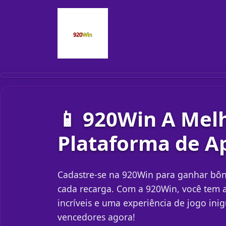
📱 920Win A Mel
Plataforma de A
Cadastre-se na 920Win para ganhar bôn
cada recarga. Com a 920Win, você tem 
incríveis e uma experiência de jogo inig
vencedores agora!