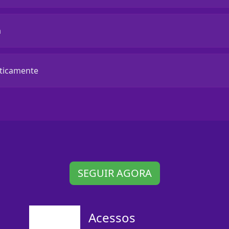
a
aticamente
SEGUIR AGORA
Acessos