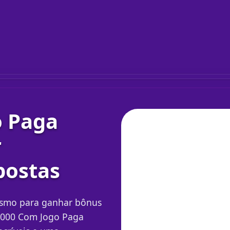
o Paga
r
postas
esmo para ganhar bônus
 9000 Com Jogo Paga