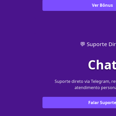
Ver Bônus
💬 Suporte Di
Cha
Suporte direto via Telegram, r
atendimento persona
Falar Suport