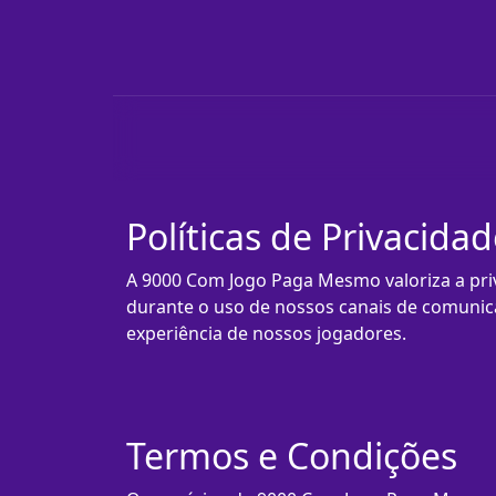
Políticas de Privacida
A 9000 Com Jogo Paga Mesmo valoriza a pri
durante o uso de nossos canais de comunica
experiência de nossos jogadores.
Termos e Condições