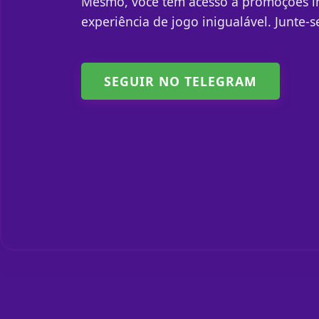
Mesmo, você tem acesso a promoções in
experiência de jogo inigualável. Junte-
SEGUIR NO TELEGRAM