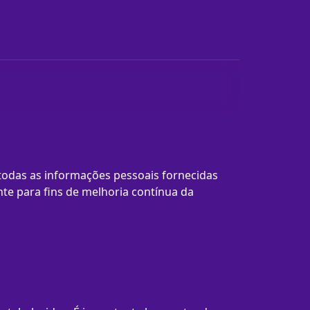
todas as informações pessoais fornecidas
te para fins de melhoria contínua da