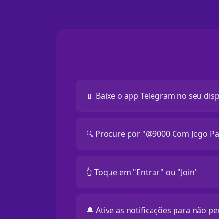
📱 Baixe o app Telegram no seu disp
🔍 Procure por "@9000 Com Jogo P
👆 Toque em "Entrar" ou "Join"
🔔 Ative as notificações para não p