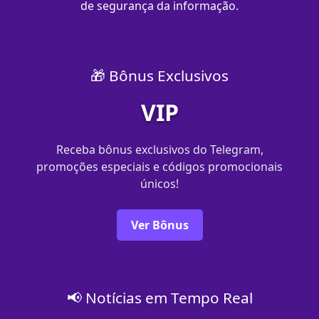
de segurança da informação.
🎁 Bônus Exclusivos
VIP
Receba bônus exclusivos do Telegram,
promoções especiais e códigos promocionais
únicos!
Ver Bônus
📢 Notícias em Tempo Real