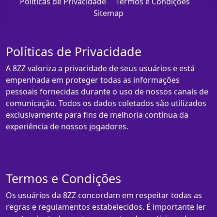
Políticas de Privacidade
Termos e Condições
Sitemap
Políticas de Privacidade
A 8ZZ valoriza a privacidade de seus usuários e está
empenhada em proteger todas as informações
pessoais fornecidas durante o uso de nossos canais de
comunicação. Todos os dados coletados são utilizados
exclusivamente para fins de melhoria contínua da
experiência de nossos jogadores.
Termos e Condições
Os usuários da 8ZZ concordam em respeitar todas as
regras e regulamentos estabelecidos. É importante ler