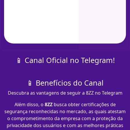
📱 Canal Oficial no Telegram!
📱 Benefícios do Canal
Descubra as vantagens de seguir a 8ZZ no Telegram
Além disso, o
8ZZ
busca obter certificações de
segurança reconhecidas no mercado, as quais atestam
o comprometimento da empresa com a proteção da
privacidade dos usuários e com as melhores práticas