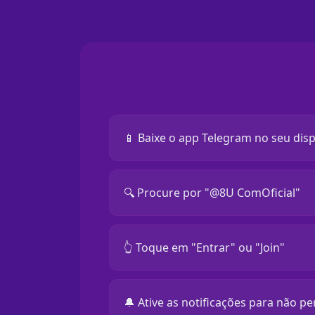
📱 Baixe o app Telegram no seu disp
🔍 Procure por "@8U ComOficial"
👆 Toque em "Entrar" ou "Join"
🔔 Ative as notificações para não p