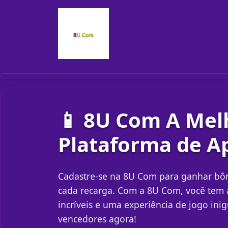
📱 8U Com A Mel
Plataforma de A
Cadastre-se na 8U Com para ganhar bô
cada recarga. Com a 8U Com, você tem
incríveis e uma experiência de jogo inig
vencedores agora!