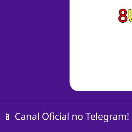
📱 Canal Oficial no Telegram!