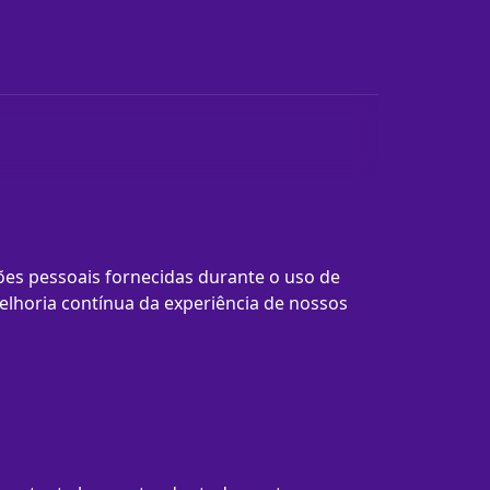
es pessoais fornecidas durante o uso de
elhoria contínua da experiência de nossos