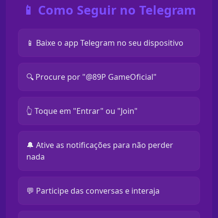
📱 Como Seguir no Telegram
📱 Baixe o app Telegram no seu dispositivo
🔍 Procure por "@89P GameOficial"
👆 Toque em "Entrar" ou "Join"
🔔 Ative as notificações para não perder
nada
💬 Participe das conversas e interaja