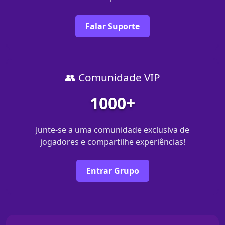
Falar Suporte
👥 Comunidade VIP
1000+
Junte-se a uma comunidade exclusiva de
jogadores e compartilhe experiências!
Entrar Grupo