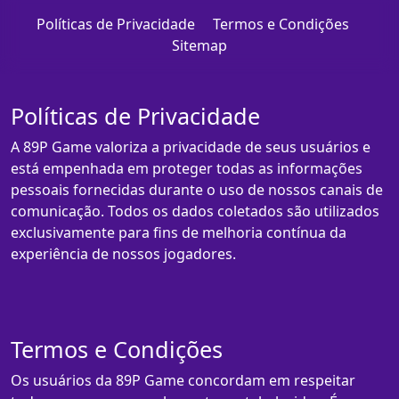
Políticas de Privacidade
Termos e Condições
Sitemap
Políticas de Privacidade
A 89P Game valoriza a privacidade de seus usuários e
está empenhada em proteger todas as informações
pessoais fornecidas durante o uso de nossos canais de
comunicação. Todos os dados coletados são utilizados
exclusivamente para fins de melhoria contínua da
experiência de nossos jogadores.
Termos e Condições
Os usuários da 89P Game concordam em respeitar