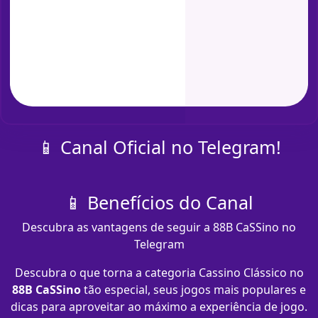
📱 Canal Oficial no Telegram!
📱 Benefícios do Canal
Descubra as vantagens de seguir a 88B CaSSino no
Telegram
Descubra o que torna a categoria Cassino Clássico no
88B CaSSino
tão especial, seus jogos mais populares e
dicas para aproveitar ao máximo a experiência de jogo.