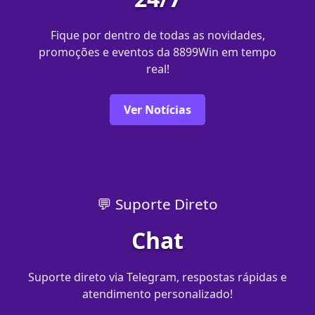
Fique por dentro de todas as novidades,
promoções e eventos da 8899Win em tempo
real!
Ver Notícias
💬 Suporte Direto
Chat
Suporte direto via Telegram, respostas rápidas e
atendimento personalizado!