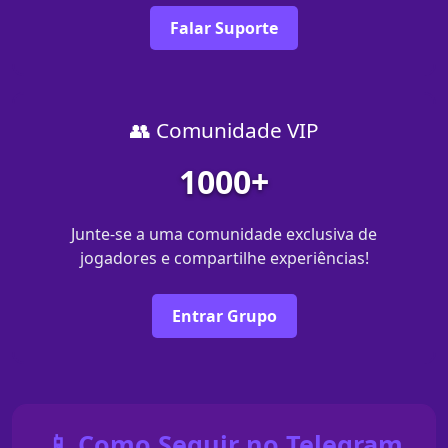
Falar Suporte
👥 Comunidade VIP
1000+
Junte-se a uma comunidade exclusiva de
jogadores e compartilhe experiências!
Entrar Grupo
📱 Como Seguir no Telegram