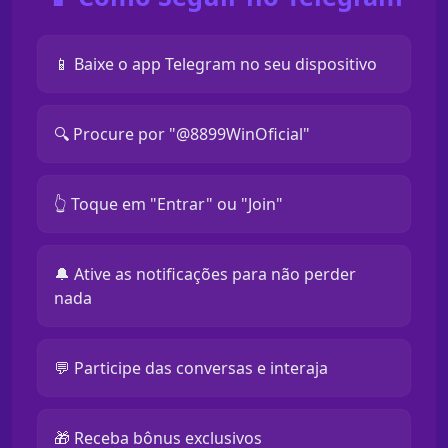
📱 Baixe o app Telegram no seu dispositivo
🔍 Procure por "@8899WinOficial"
👆 Toque em "Entrar" ou "Join"
🔔 Ative as notificações para não perder
nada
💬 Participe das conversas e interaja
🎁 Receba bônus exclusivos