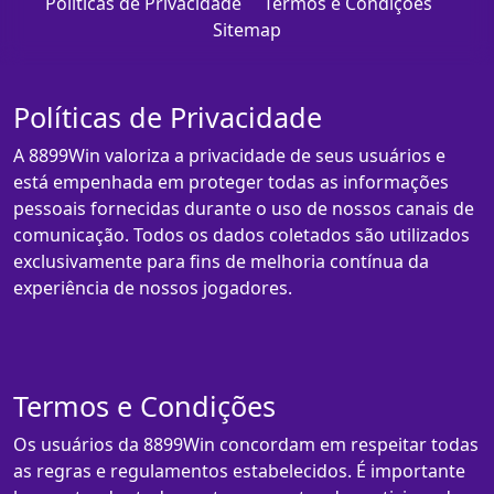
Políticas de Privacidade
Termos e Condições
Sitemap
Políticas de Privacidade
A 8899Win valoriza a privacidade de seus usuários e
está empenhada em proteger todas as informações
pessoais fornecidas durante o uso de nossos canais de
comunicação. Todos os dados coletados são utilizados
exclusivamente para fins de melhoria contínua da
experiência de nossos jogadores.
Termos e Condições
Os usuários da 8899Win concordam em respeitar todas
as regras e regulamentos estabelecidos. É importante