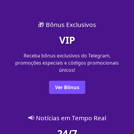
🎁 Bônus Exclusivos
VIP
Receba bônus exclusivos do Telegram,
promoções especiais e códigos promocionais
únicos!
Ver Bônus
📢 Notícias em Tempo Real
24/7