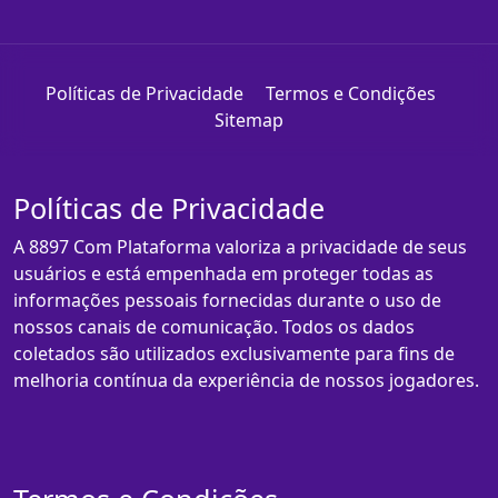
Políticas de Privacidade
Termos e Condições
Sitemap
Políticas de Privacidade
A 8897 Com Plataforma valoriza a privacidade de seus
usuários e está empenhada em proteger todas as
informações pessoais fornecidas durante o uso de
nossos canais de comunicação. Todos os dados
coletados são utilizados exclusivamente para fins de
melhoria contínua da experiência de nossos jogadores.