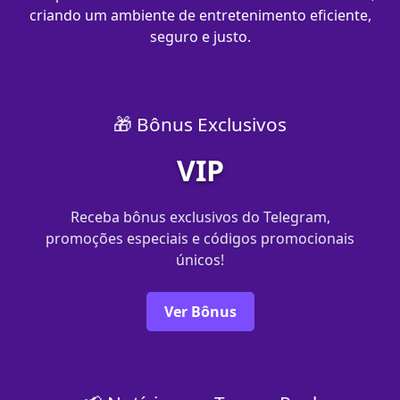
criando um ambiente de entretenimento eficiente,
seguro e justo.
🎁 Bônus Exclusivos
VIP
Receba bônus exclusivos do Telegram,
promoções especiais e códigos promocionais
únicos!
Ver Bônus