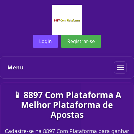
Login
Registrar-se
Menu
📱 8897 Com Plataforma A
Melhor Plataforma de
Apostas
Cadastre-se na 8897 Com Plataforma para ganhar