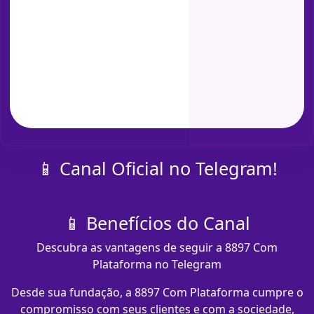
📱 Canal Oficial no Telegram!
📱 Benefícios do Canal
Descubra as vantagens de seguir a 8897 Com
Plataforma no Telegram
Desde sua fundação, a 8897 Com Plataforma cumpre o
compromisso com seus clientes e com a sociedade,