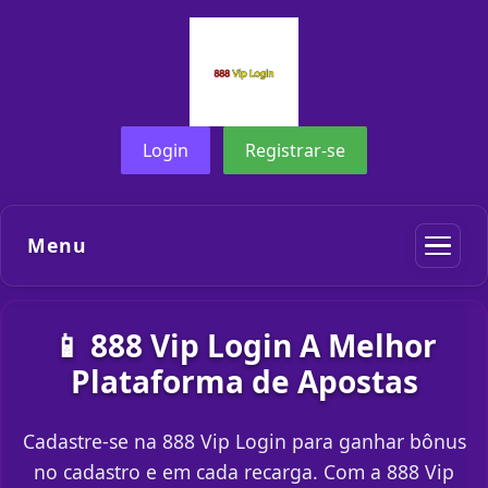
Login
Registrar-se
Menu
📱 888 Vip Login A Melhor
Plataforma de Apostas
Cadastre-se na 888 Vip Login para ganhar bônus
no cadastro e em cada recarga. Com a 888 Vip