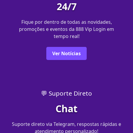
24/7
Fique por dentro de todas as novidades,
promoções e eventos da 888 Vip Login em
tempo real!
Ver Notícias
💬 Suporte Direto
Chat
Suporte direto via Telegram, respostas rápidas e
atendimento personalizado!