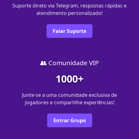
Suporte direto via Telegram, respostas rápidas e
atendimento personalizado!
Falar Suporte
👥 Comunidade VIP
1000+
Junte-se a uma comunidade exclusiva de
jogadores e compartilhe experiências!
Entrar Grupo