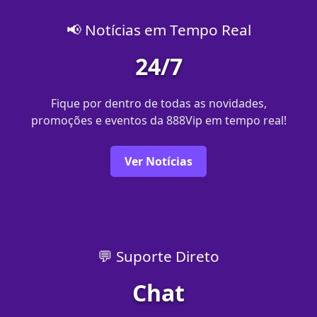
📢 Notícias em Tempo Real
24/7
Fique por dentro de todas as novidades,
promoções e eventos da 888Vip em tempo real!
Ver Notícias
💬 Suporte Direto
Chat