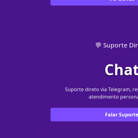
💬 Suporte Di
Cha
Suporte direto via Telegram, r
atendimento persona
Falar Suport