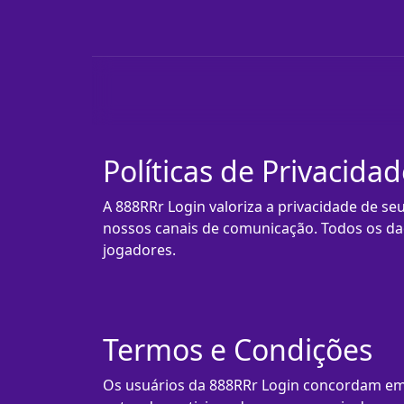
Políticas de Privacida
A 888RRr Login valoriza a privacidade de s
nossos canais de comunicação. Todos os dad
jogadores.
Termos e Condições
Os usuários da 888RRr Login concordam em r