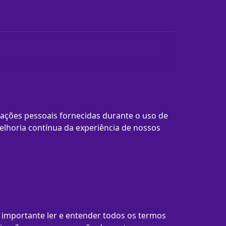
mações pessoais fornecidas durante o uso de
elhoria contínua da experiência de nossos
 importante ler e entender todos os termos