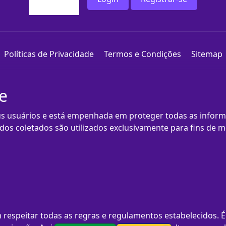
Políticas de Privacidade
Termos e Condições
Sitemap
de
eus usuários e está empenhada em proteger todas as infor
os coletados são utilizados exclusivamente para fins de m
espeitar todas as regras e regulamentos estabelecidos. É