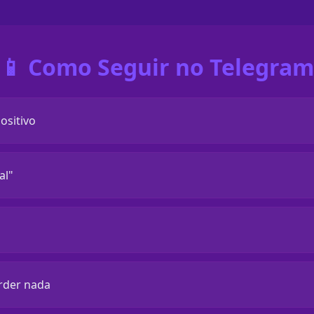
📱 Como Seguir no Telegram
ositivo
al"
erder nada