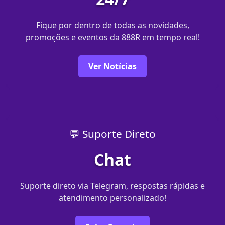
Fique por dentro de todas as novidades,
promoções e eventos da 888R em tempo real!
Ver Notícias
💬 Suporte Direto
Chat
Suporte direto via Telegram, respostas rápidas e
atendimento personalizado!