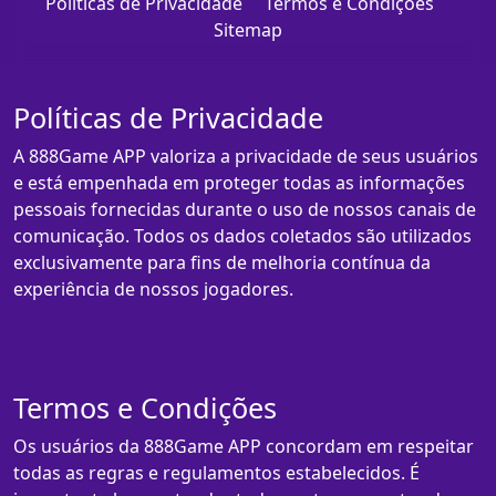
Políticas de Privacidade
Termos e Condições
Sitemap
Políticas de Privacidade
A 888Game APP valoriza a privacidade de seus usuários
e está empenhada em proteger todas as informações
pessoais fornecidas durante o uso de nossos canais de
comunicação. Todos os dados coletados são utilizados
exclusivamente para fins de melhoria contínua da
experiência de nossos jogadores.
Termos e Condições
Os usuários da 888Game APP concordam em respeitar
todas as regras e regulamentos estabelecidos. É