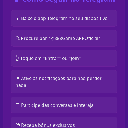
📱 Baixe o app Telegram no seu dispositivo
🔍 Procure por "@888Game APPOficial"
👆 Toque em "Entrar" ou "Join"
🔔 Ative as notificações para não perder
nada
💬 Participe das conversas e interaja
🎁 Receba bônus exclusivos