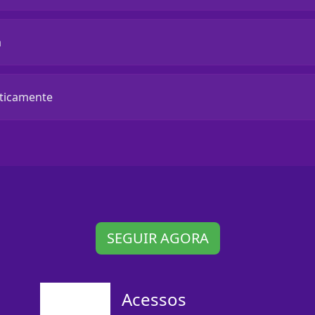
a
aticamente
SEGUIR AGORA
Acessos