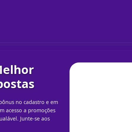
Melhor
postas
bônus no cadastro e em
em acesso a promoções
ualável. Junte-se aos