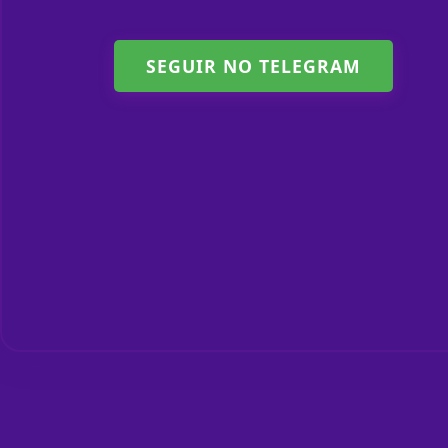
SEGUIR NO TELEGRAM