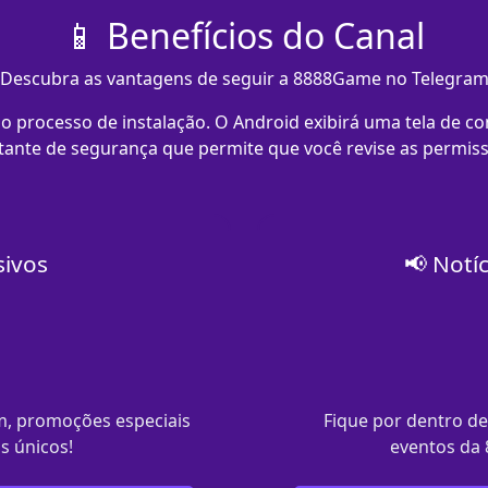
📱 Benefícios do Canal
Descubra as vantagens de seguir a 8888Game no Telegra
 o processo de instalação. O Android exibirá uma tela de
ortante de segurança que permite que você revise as permis
sivos
📢 Notí
m, promoções especiais
Fique por dentro d
s únicos!
eventos da