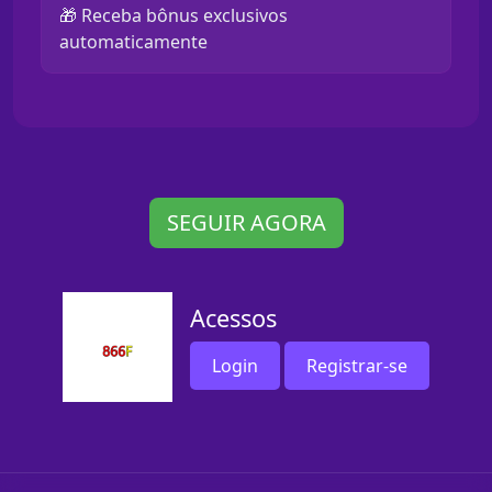
🎁 Receba bônus exclusivos
automaticamente
SEGUIR AGORA
Acessos
Login
Registrar-se