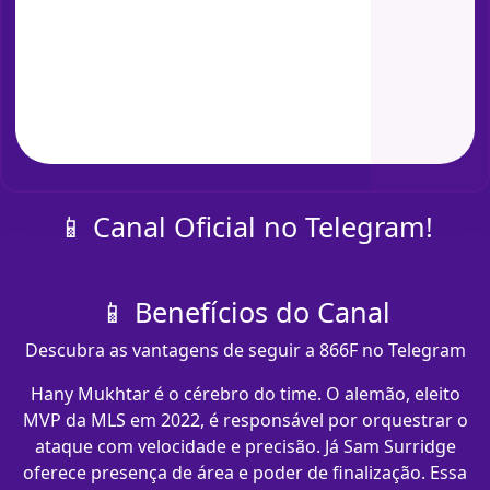
📱 Canal Oficial no Telegram!
📱 Benefícios do Canal
Descubra as vantagens de seguir a 866F no Telegram
Hany Mukhtar é o cérebro do time. O alemão, eleito
MVP da MLS em 2022, é responsável por orquestrar o
ataque com velocidade e precisão. Já Sam Surridge
oferece presença de área e poder de finalização. Essa