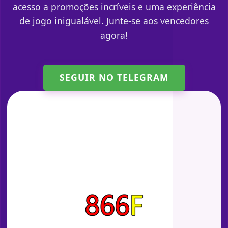
acesso a promoções incríveis e uma experiência
de jogo inigualável. Junte-se aos vencedores
agora!
SEGUIR NO TELEGRAM