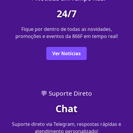
24/7
Fique por dentro de todas as novidades,
promoções e eventos da 866F em tempo real!
Ver Notícias
💬 Suporte Direto
Chat
Suporte direto via Telegram, respostas rápidas e
atendimento personalizado!