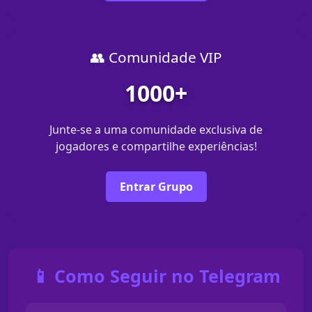
👥 Comunidade VIP
1000+
Junte-se a uma comunidade exclusiva de
jogadores e compartilhe experiências!
Entrar Grupo
📱 Como Seguir no Telegram