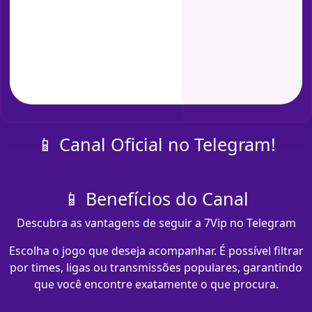
📱 Canal Oficial no Telegram!
📱 Benefícios do Canal
Descubra as vantagens de seguir a 7Vip no Telegram
Escolha o jogo que deseja acompanhar. É possível filtrar
por times, ligas ou transmissões populares, garantindo
que você encontre exatamente o que procura.