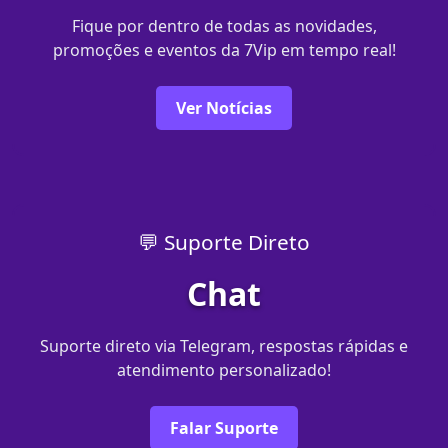
Fique por dentro de todas as novidades,
promoções e eventos da 7Vip em tempo real!
Ver Notícias
💬 Suporte Direto
Chat
Suporte direto via Telegram, respostas rápidas e
atendimento personalizado!
Falar Suporte