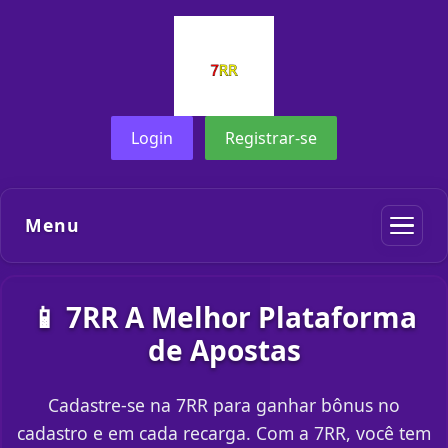
Login
Registrar-se
Menu
📱 7RR A Melhor Plataforma
de Apostas
Cadastre-se na 7RR para ganhar bônus no
cadastro e em cada recarga. Com a 7RR, você tem