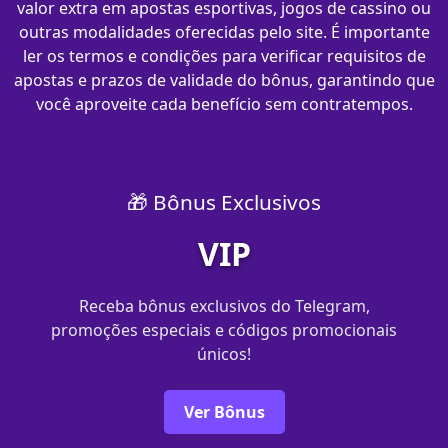
valor extra em apostas esportivas, jogos de cassino ou
outras modalidades oferecidas pelo site. É importante
ler os termos e condições para verificar requisitos de
apostas e prazos de validade do bônus, garantindo que
você aproveite cada benefício sem contratempos.
🎁 Bônus Exclusivos
VIP
Receba bônus exclusivos do Telegram,
promoções especiais e códigos promocionais
únicos!
Ver Bônus