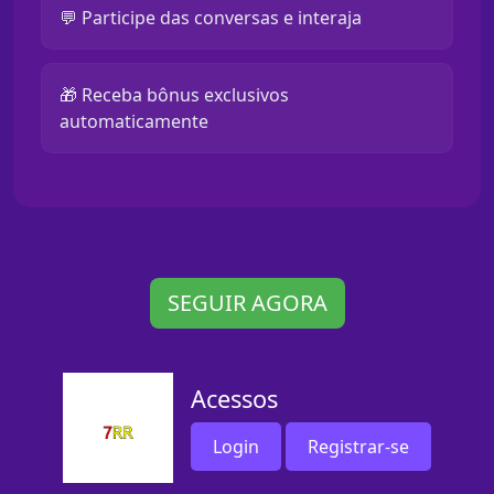
💬 Participe das conversas e interaja
🎁 Receba bônus exclusivos
automaticamente
SEGUIR AGORA
Acessos
Login
Registrar-se