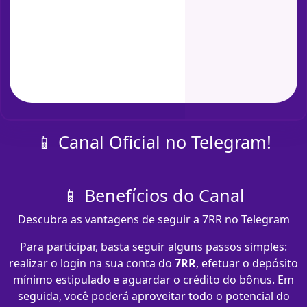
📱 Canal Oficial no Telegram!
📱 Benefícios do Canal
Descubra as vantagens de seguir a 7RR no Telegram
Para participar, basta seguir alguns passos simples:
realizar o login na sua conta do
7RR
, efetuar o depósito
mínimo estipulado e aguardar o crédito do bônus. Em
seguida, você poderá aproveitar todo o potencial do