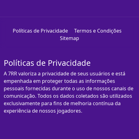
Políticas de Privacidade
Termos e Condições
Sitemap
Políticas de Privacidade
A 7RR valoriza a privacidade de seus usuários e está
empenhada em proteger todas as informações
pessoais fornecidas durante o uso de nossos canais de
comunicação. Todos os dados coletados são utilizados
exclusivamente para fins de melhoria contínua da
experiência de nossos jogadores.