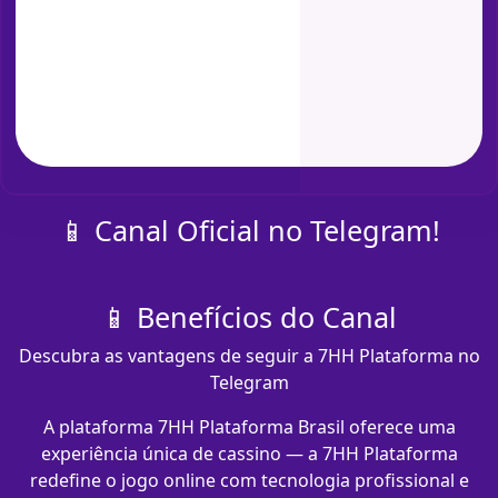
📱 Canal Oficial no Telegram!
📱 Benefícios do Canal
Descubra as vantagens de seguir a 7HH Plataforma no
Telegram
A plataforma 7HH Plataforma Brasil oferece uma
experiência única de cassino — a 7HH Plataforma
redefine o jogo online com tecnologia profissional e