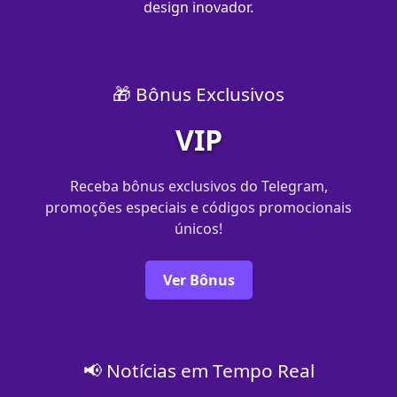
design inovador.
🎁 Bônus Exclusivos
VIP
Receba bônus exclusivos do Telegram,
promoções especiais e códigos promocionais
únicos!
Ver Bônus
📢 Notícias em Tempo Real