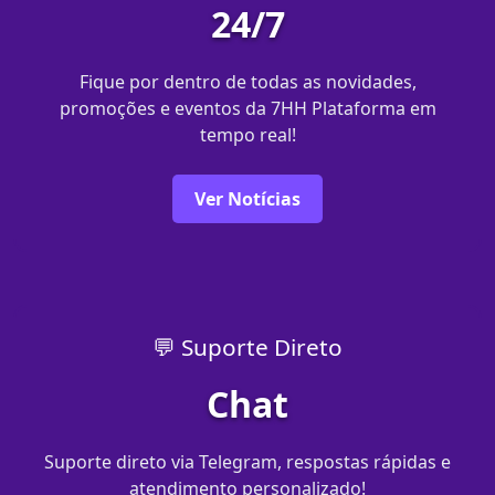
24/7
Fique por dentro de todas as novidades,
promoções e eventos da 7HH Plataforma em
tempo real!
Ver Notícias
💬 Suporte Direto
Chat
Suporte direto via Telegram, respostas rápidas e
atendimento personalizado!