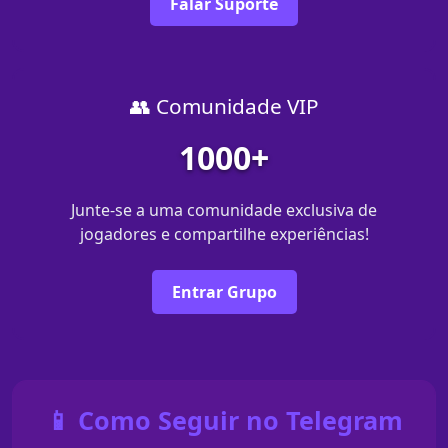
Falar Suporte
👥 Comunidade VIP
1000+
Junte-se a uma comunidade exclusiva de
jogadores e compartilhe experiências!
Entrar Grupo
📱 Como Seguir no Telegram