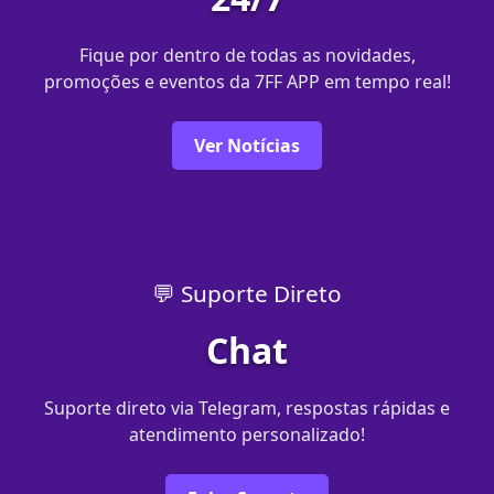
Fique por dentro de todas as novidades,
promoções e eventos da 7FF APP em tempo real!
Ver Notícias
💬 Suporte Direto
Chat
Suporte direto via Telegram, respostas rápidas e
atendimento personalizado!