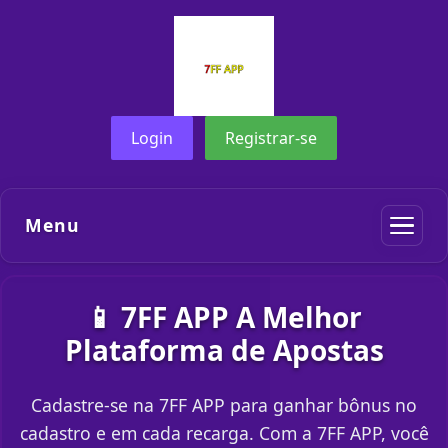
Login
Registrar-se
Menu
📱 7FF APP A Melhor
Plataforma de Apostas
Cadastre-se na 7FF APP para ganhar bônus no
cadastro e em cada recarga. Com a 7FF APP, você