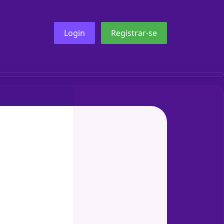
Login
Registrar-se