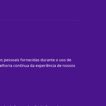
s pessoais fornecidas durante o uso de
elhoria contínua da experiência de nossos