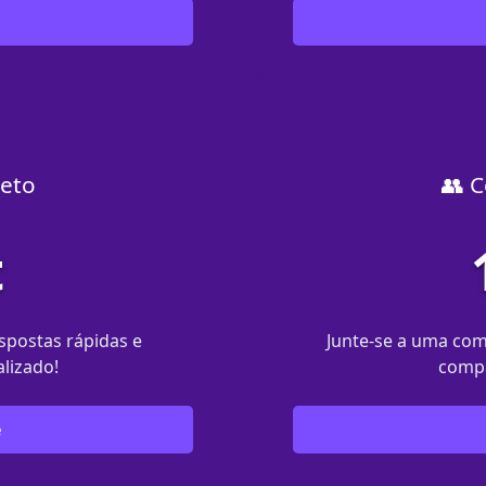
reto
👥 
t
espostas rápidas e
Junte-se a uma com
lizado!
compa
e