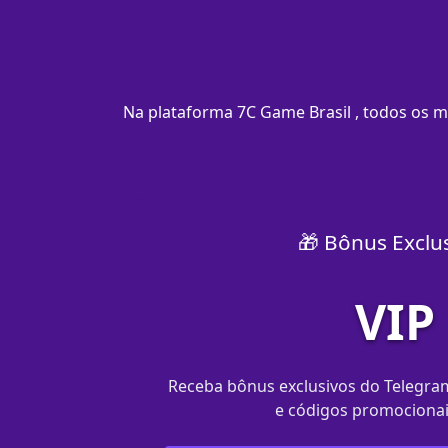
Na plataforma 7C Game Brasil , todos os 
🎁 Bônus Exclu
VIP
Receba bônus exclusivos do Telegra
e códigos promocionai