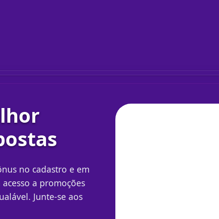
lhor
postas
ônus no cadastro e em
m acesso a promoções
ualável. Junte-se aos