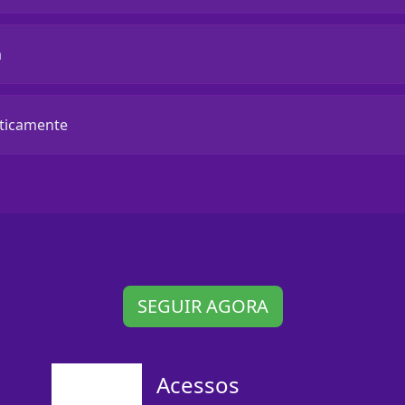
a
aticamente
SEGUIR AGORA
Acessos