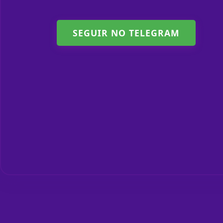
SEGUIR NO TELEGRAM