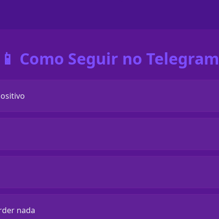
📱 Como Seguir no Telegram
ositivo
erder nada