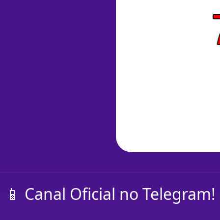
📱 Canal Oficial no Telegram!