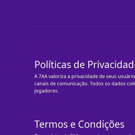
Políticas de Privacida
A 7AA valoriza a privacidade de seus usuár
canais de comunicação. Todos os dados cole
jogadores.
Termos e Condições