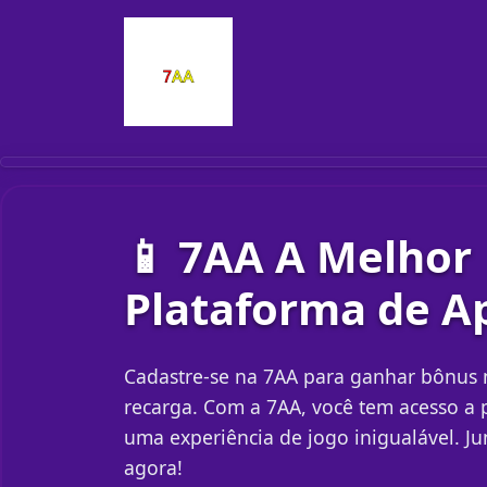
📱 7AA A Melhor
Plataforma de A
Cadastre-se na 7AA para ganhar bônus 
recarga. Com a 7AA, você tem acesso a 
uma experiência de jogo inigualável. J
agora!