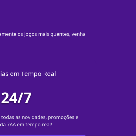
ariamente os jogos mais quentes, venha
cias em Tempo Real
24/7
e todas as novidades, promoções e
 da 7AA em tempo real!