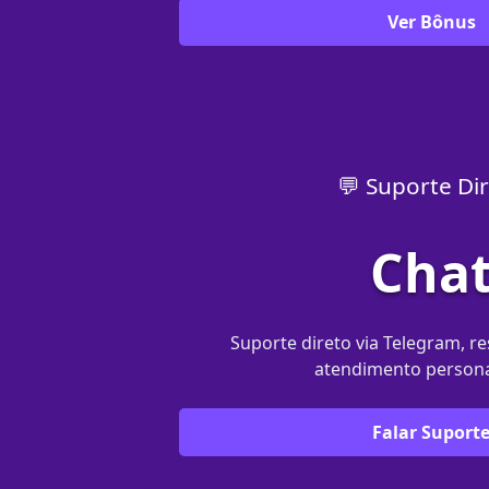
Ver Bônus
💬 Suporte Di
Cha
Suporte direto via Telegram, r
atendimento persona
Falar Suport