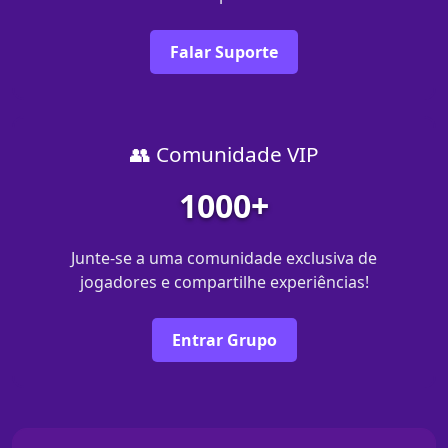
Falar Suporte
👥 Comunidade VIP
1000+
Junte-se a uma comunidade exclusiva de
jogadores e compartilhe experiências!
Entrar Grupo