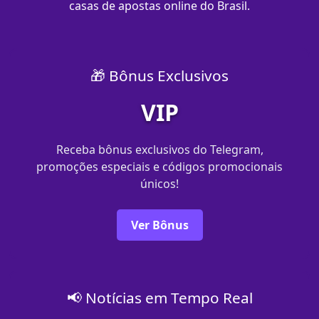
casas de apostas online do Brasil.
🎁 Bônus Exclusivos
VIP
Receba bônus exclusivos do Telegram,
promoções especiais e códigos promocionais
únicos!
Ver Bônus
📢 Notícias em Tempo Real