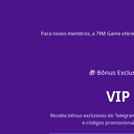
Para novos membros, a 79M Game oferece
🎁 Bônus Exclu
VIP
Receba bônus exclusivos do Telegra
e códigos promocionai