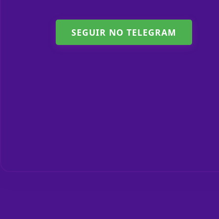
SEGUIR NO TELEGRAM