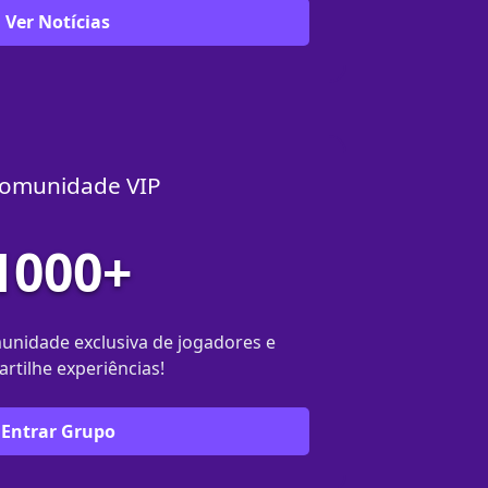
Ver Notícias
Comunidade VIP
1000+
unidade exclusiva de jogadores e
rtilhe experiências!
Entrar Grupo