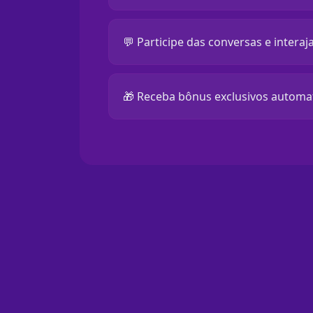
💬 Participe das conversas e interaj
🎁 Receba bônus exclusivos autom