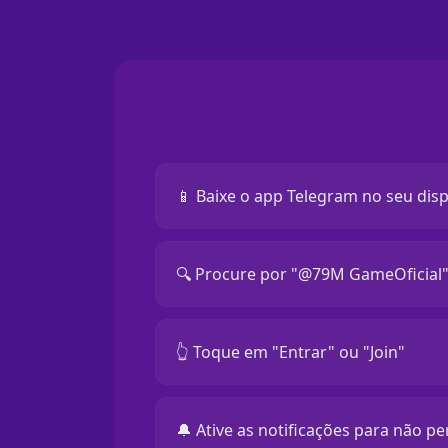
📱 Baixe o app Telegram no seu disp
🔍 Procure por "@79M GameOficial
👆 Toque em "Entrar" ou "Join"
🔔 Ative as notificações para não p