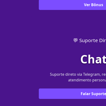
Ver Bônus
💬 Suporte Di
Cha
Suporte direto via Telegram, r
atendimento persona
Falar Suport