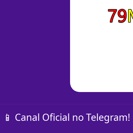
📱 Canal Oficial no Telegram!