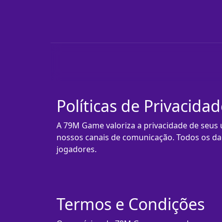
Políticas de Privacida
A 79M Game valoriza a privacidade de seus
nossos canais de comunicação. Todos os dad
jogadores.
Termos e Condições