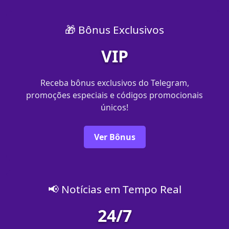
🎁 Bônus Exclusivos
VIP
Receba bônus exclusivos do Telegram,
promoções especiais e códigos promocionais
únicos!
Ver Bônus
📢 Notícias em Tempo Real
24/7