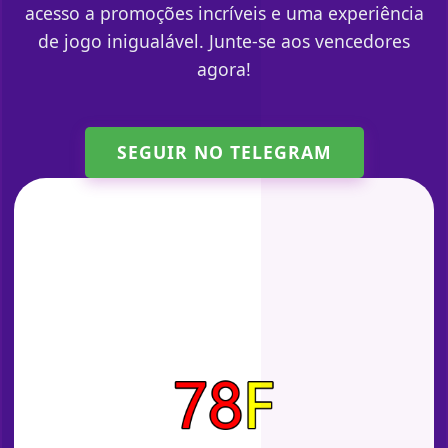
acesso a promoções incríveis e uma experiência
de jogo inigualável. Junte-se aos vencedores
agora!
SEGUIR NO TELEGRAM