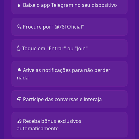
📱 Baixe o app Telegram no seu dispositivo
🔍 Procure por "@78FOficial"
👆 Toque em "Entrar" ou "Join"
🔔 Ative as notificações para não perder
nada
💬 Participe das conversas e interaja
🎁 Receba bônus exclusivos
automaticamente