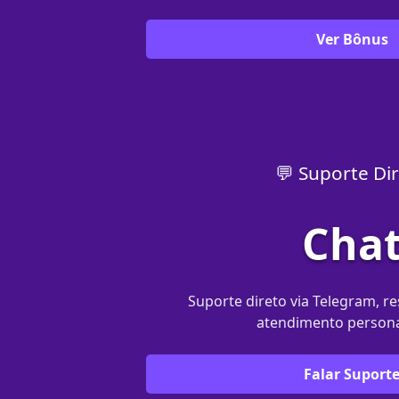
Ver Bônus
💬 Suporte Di
Cha
Suporte direto via Telegram, r
atendimento persona
Falar Suport