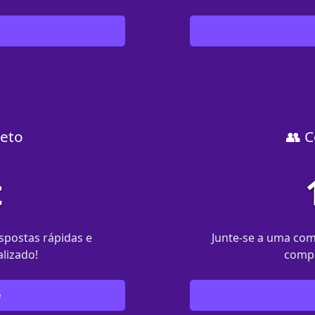
reto
👥 
t
espostas rápidas e
Junte-se a uma com
lizado!
compa
e