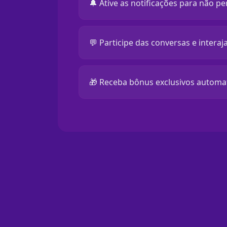
🔔 Ative as notificações para não p
💬 Participe das conversas e interaj
🎁 Receba bônus exclusivos autom