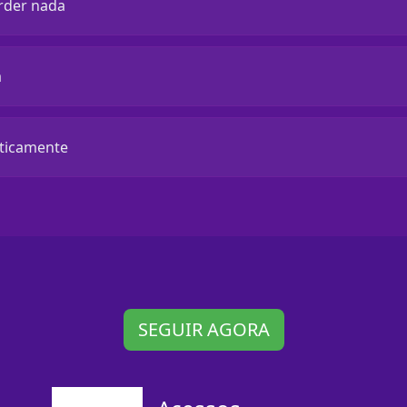
erder nada
a
aticamente
SEGUIR AGORA