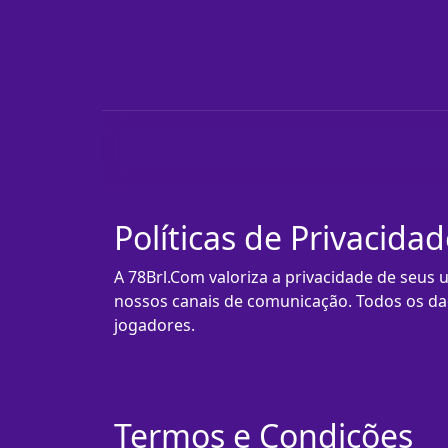
Políticas de Privacida
A 78Brl.Com valoriza a privacidade de seus
nossos canais de comunicação. Todos os dad
jogadores.
Termos e Condições