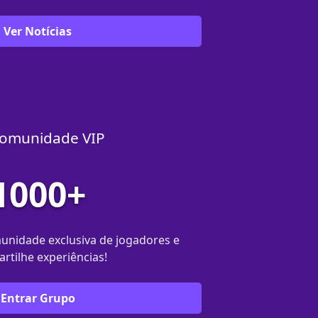
Ver Notícias
Comunidade VIP
1000+
unidade exclusiva de jogadores e
rtilhe experiências!
Entrar Grupo