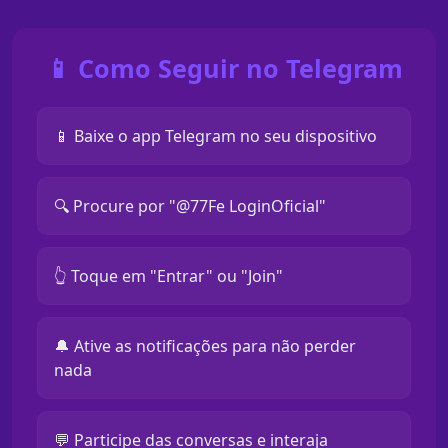
📱 Como Seguir no Telegram
📱 Baixe o app Telegram no seu dispositivo
🔍 Procure por "@77Fe LoginOficial"
👆 Toque em "Entrar" ou "Join"
🔔 Ative as notificações para não perder
nada
💬 Participe das conversas e interaja