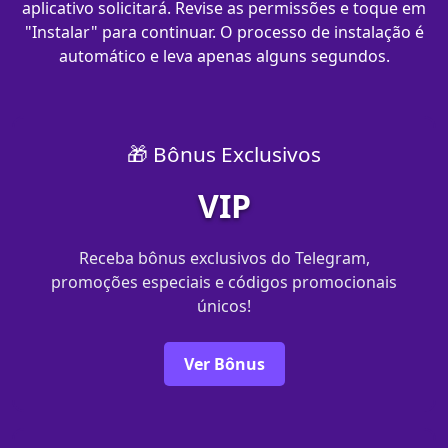
aplicativo solicitará. Revise as permissões e toque em
"Instalar" para continuar. O processo de instalação é
automático e leva apenas alguns segundos.
🎁 Bônus Exclusivos
VIP
Receba bônus exclusivos do Telegram,
promoções especiais e códigos promocionais
únicos!
Ver Bônus