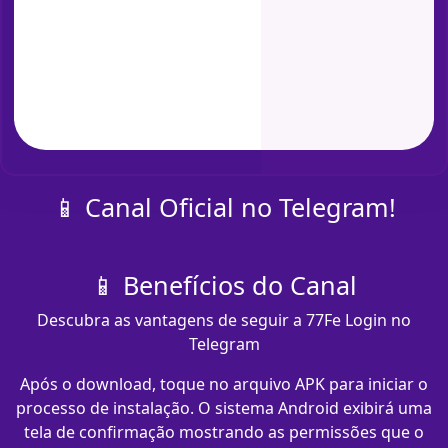
📱 Canal Oficial no Telegram!
📱 Benefícios do Canal
Descubra as vantagens de seguir a 77Fe Login no
Telegram
Após o download, toque no arquivo APK para iniciar o
processo de instalação. O sistema Android exibirá uma
tela de confirmação mostrando as permissões que o