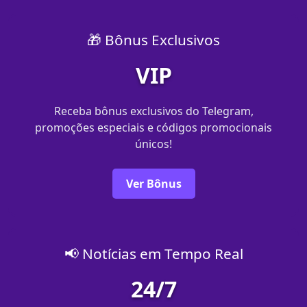
🎁 Bônus Exclusivos
VIP
Receba bônus exclusivos do Telegram,
promoções especiais e códigos promocionais
únicos!
Ver Bônus
📢 Notícias em Tempo Real
24/7