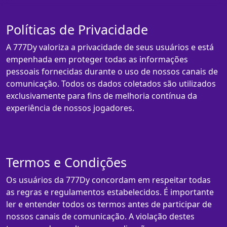
Políticas de Privacidade
A 777Dy valoriza a privacidade de seus usuários e está
empenhada em proteger todas as informações
pessoais fornecidas durante o uso de nossos canais de
comunicação. Todos os dados coletados são utilizados
exclusivamente para fins de melhoria contínua da
experiência de nossos jogadores.
Termos e Condições
Os usuários da 777Dy concordam em respeitar todas
as regras e regulamentos estabelecidos. É importante
ler e entender todos os termos antes de participar de
nossos canais de comunicação. A violação destes