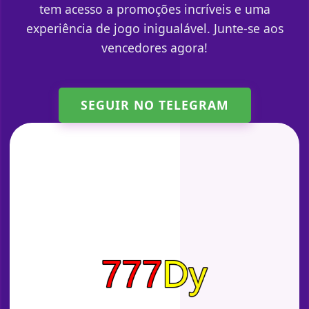
tem acesso a promoções incríveis e uma
experiência de jogo inigualável. Junte-se aos
vencedores agora!
SEGUIR NO TELEGRAM