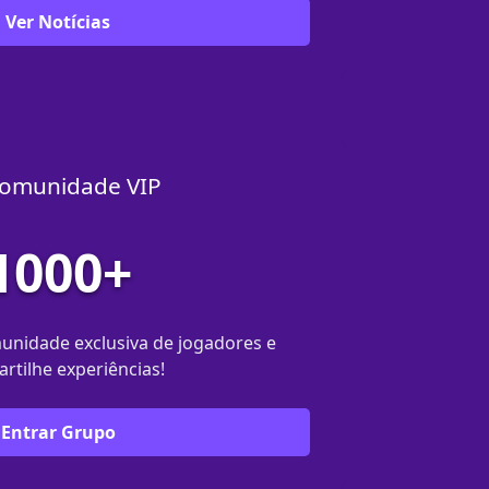
Ver Notícias
Comunidade VIP
1000+
unidade exclusiva de jogadores e
rtilhe experiências!
Entrar Grupo