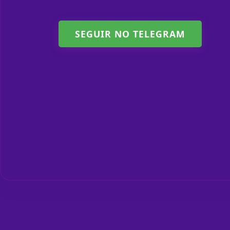
SEGUIR NO TELEGRAM