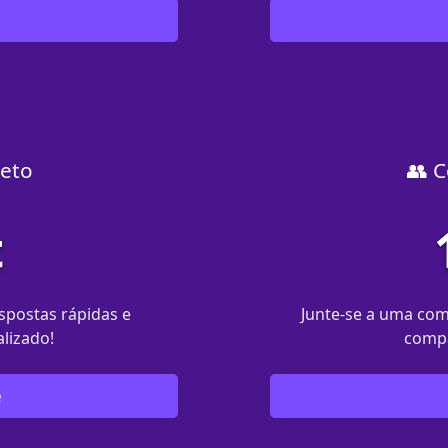
reto
👥 
t
espostas rápidas e
Junte-se a uma com
lizado!
compa
e