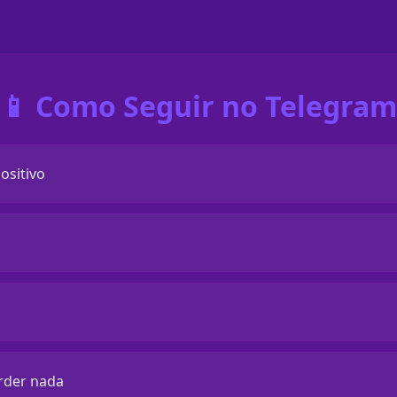
📱 Como Seguir no Telegram
ositivo
erder nada