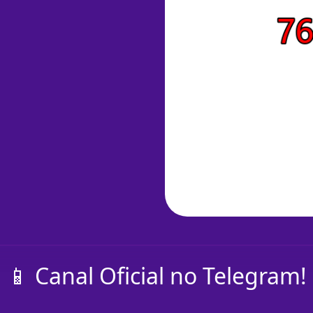
📱 Canal Oficial no Telegram!