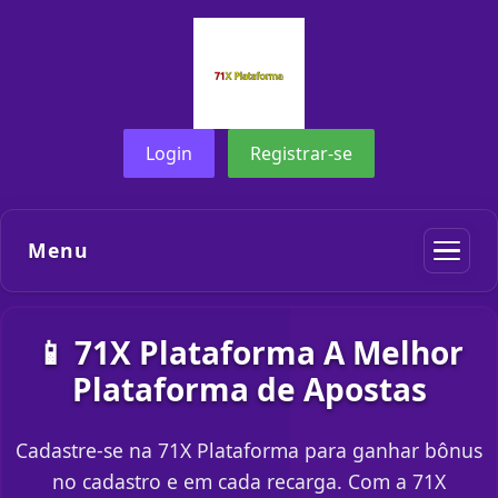
Login
Registrar-se
Menu
📱 71X Plataforma A Melhor
Plataforma de Apostas
Cadastre-se na 71X Plataforma para ganhar bônus
no cadastro e em cada recarga. Com a 71X