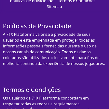
Políticas de Privacidade
Termos e Condições
Sitemap
Políticas de Privacidade
A 71X Plataforma valoriza a privacidade de seus
usuários e está empenhada em proteger todas as
informações pessoais fornecidas durante o uso de
nossos canais de comunicação. Todos os dados
coletados são utilizados exclusivamente para fins de
melhoria contínua da experiência de nossos jogadores.
Termos e Condições
Os usuários da 71X Plataforma concordam em
respeitar todas as regras e regulamentos