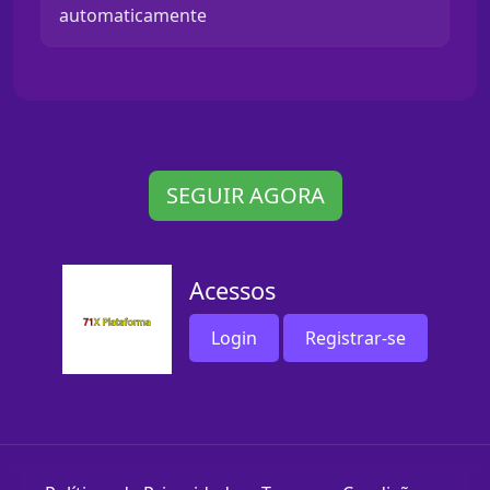
automaticamente
SEGUIR AGORA
Acessos
Login
Registrar-se