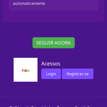
automaticamente
SEGUIR AGORA
Acessos
Login
Registrar-se