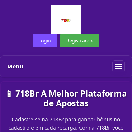
Login
Registrar-se
Menu
📱 718Br A Melhor Plataforma
de Apostas
Cadastre-se na 718Br para ganhar bônus no
cadastro e em cada recarga. Com a 718Br, você