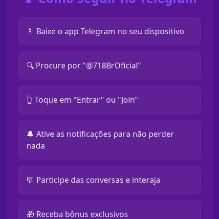
📱 Baixe o app Telegram no seu dispositivo
🔍 Procure por "@718BrOficial"
👆 Toque em "Entrar" ou "Join"
🔔 Ative as notificações para não perder
nada
💬 Participe das conversas e interaja
🎁 Receba bônus exclusivos