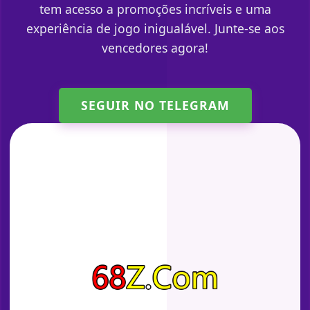
tem acesso a promoções incríveis e uma
experiência de jogo inigualável. Junte-se aos
vencedores agora!
SEGUIR NO TELEGRAM