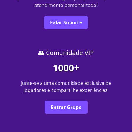
atendimento personalizado!
Falar Suporte
👥 Comunidade VIP
1000+
Junte-se a uma comunidade exclusiva de
jogadores e compartilhe experiências!
Entrar Grupo