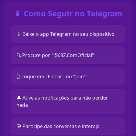
📱 Como Seguir no Telegram
📱 Baixe o app Telegram no seu dispositivo
🔍 Procure por "@68Z.ComOficial"
👆 Toque em "Entrar" ou "Join"
🔔 Ative as notificações para não perder
nada
💬 Participe das conversas e interaja