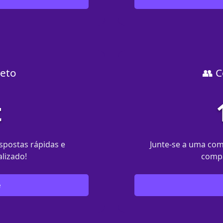
reto
👥 
t
espostas rápidas e
Junte-se a uma com
lizado!
compa
e