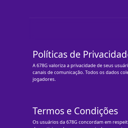
Políticas de Privacida
A 678G valoriza a privacidade de seus usuá
canais de comunicação. Todos os dados cole
jogadores.
Termos e Condições
Os usuários da 678G concordam em respeitar