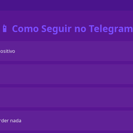
📱 Como Seguir no Telegram
ositivo
erder nada