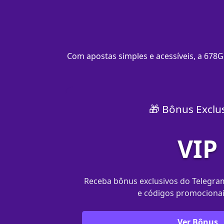
Com apostas simples e acessíveis, a 67
🎁 Bônus Exclu
VIP
Receba bônus exclusivos do Telegra
e códigos promocionai
Ver Bônus