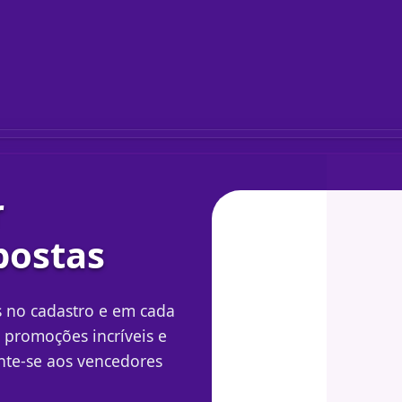
r
postas
 no cadastro e em cada
 promoções incríveis e
unte-se aos vencedores