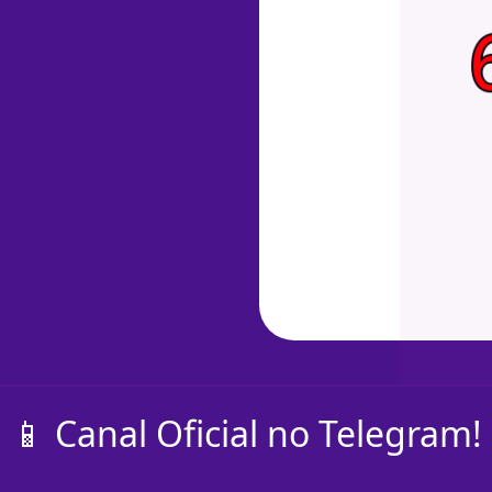
📱 Canal Oficial no Telegram!