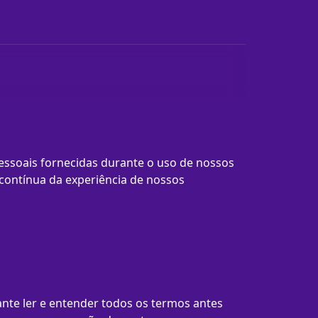
essoais fornecidas durante o uso de nossos
 contínua da experiência de nossos
nte ler e entender todos os termos antes