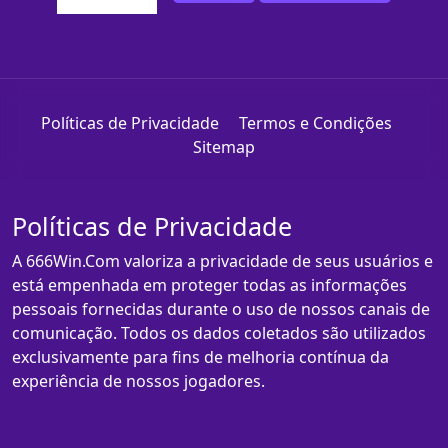
Políticas de Privacidade
Termos e Condições
Sitemap
Políticas de Privacidade
A 666Win.Com valoriza a privacidade de seus usuários e
está empenhada em proteger todas as informações
pessoais fornecidas durante o uso de nossos canais de
comunicação. Todos os dados coletados são utilizados
exclusivamente para fins de melhoria contínua da
experiência de nossos jogadores.