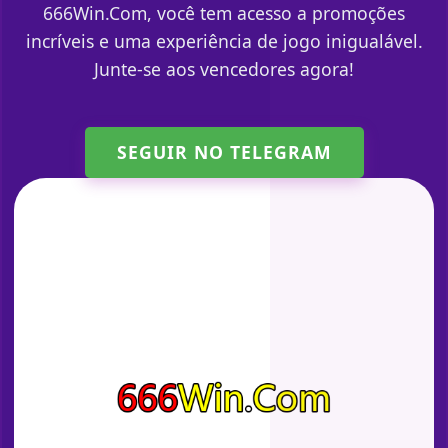
666Win.Com, você tem acesso a promoções
incríveis e uma experiência de jogo inigualável.
Junte-se aos vencedores agora!
SEGUIR NO TELEGRAM