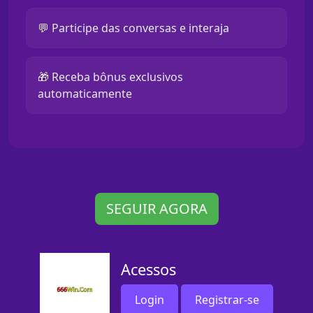
💬 Participe das conversas e interaja
🎁 Receba bônus exclusivos
automaticamente
SEGUIR AGORA
Acessos
Login
Registrar-se