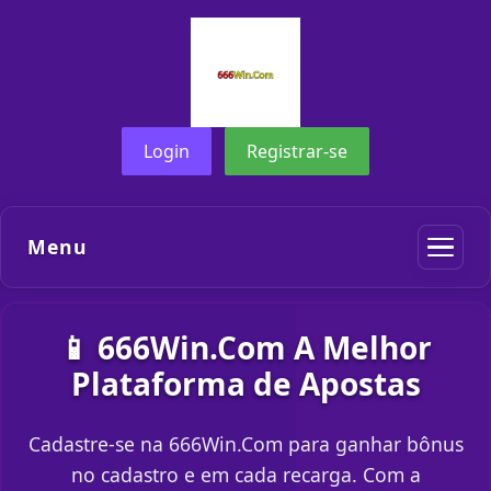
Login
Registrar-se
Menu
📱 666Win.Com A Melhor
Plataforma de Apostas
Cadastre-se na 666Win.Com para ganhar bônus
no cadastro e em cada recarga. Com a