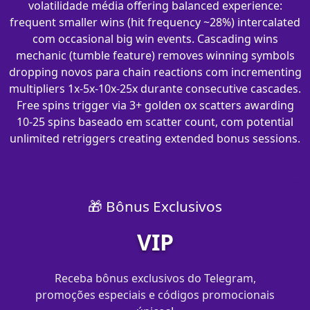
volatilidade média offering balanced experience:
frequent smaller wins (hit frequency ~28%) intercalated
com occasional big win events. Cascading wins
mechanic (tumble feature) removes winning symbols
dropping novos para chain reactions com incrementing
multipliers 1x-5x-10x-25x durante consecutive cascades.
Free spins trigger via 3+ golden ox scatters awarding
10-25 spins baseado em scatter count, com potential
unlimited retriggers creating extended bonus sessions.
🎁 Bônus Exclusivos
VIP
Receba bônus exclusivos do Telegram,
promoções especiais e códigos promocionais