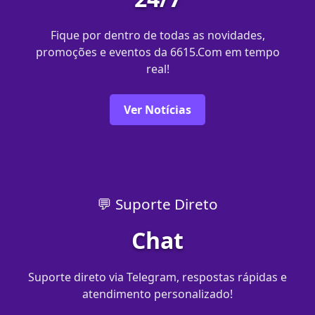
Fique por dentro de todas as novidades,
promoções e eventos da 6615.Com em tempo
real!
Ver Notícias
💬 Suporte Direto
Chat
Suporte direto via Telegram, respostas rápidas e
atendimento personalizado!