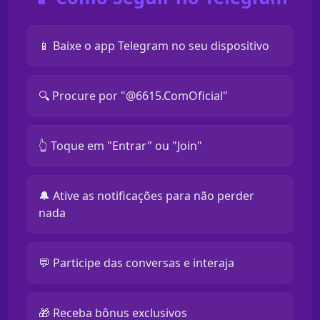
📱 Baixe o app Telegram no seu dispositivo
🔍 Procure por "@6615.ComOficial"
👆 Toque em "Entrar" ou "Join"
🔔 Ative as notificações para não perder
nada
💬 Participe das conversas e interaja
🎁 Receba bônus exclusivos