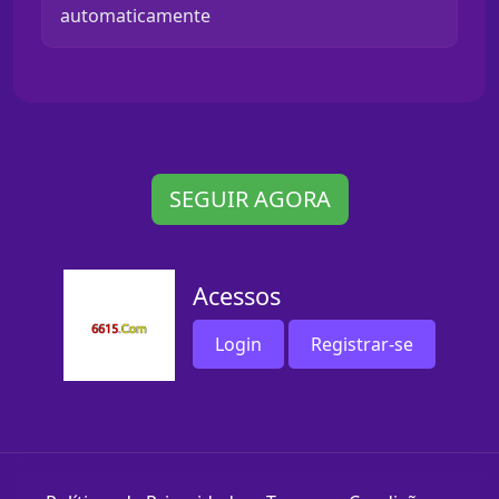
automaticamente
SEGUIR AGORA
Acessos
Login
Registrar-se