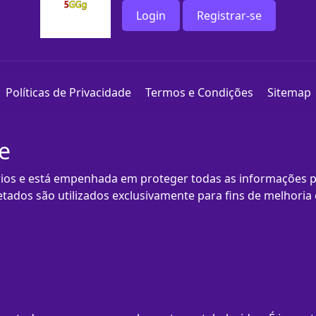
Login
Registrar-se
Políticas de Privacidade
Termos e Condições
Sitemap
de
ários e está empenhada em proteger todas as informações p
tados são utilizados exclusivamente para fins de melhoria