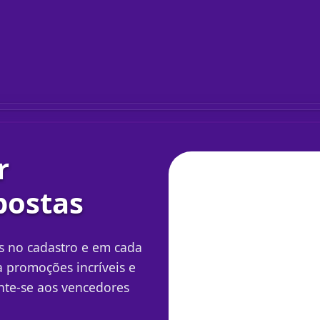
r
postas
s no cadastro e em cada
 promoções incríveis e
unte-se aos vencedores