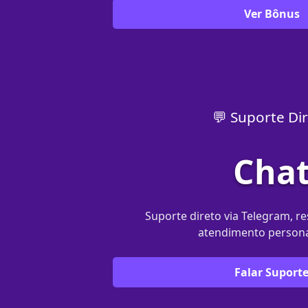
Ver Bônus
💬 Suporte Di
Cha
Suporte direto via Telegram, r
atendimento persona
Falar Suport