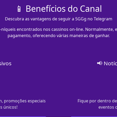
📱 Benefícios do Canal
Descubra as vantagens de seguir a 5GGg no Telegram
níqueis encontrados nos cassinos on-line. Normalmente, ele
pagamento, oferecendo várias maneiras de ganhar.
sivos
📢 Notí
m, promoções especiais
Fique por dentro d
s únicos!
eventos 