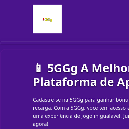
📱 5GGg A Melho
Plataforma de A
Cadastre-se na 5GGg para ganhar bônu
recarga. Com a 5GGg, você tem acesso a
uma experiência de jogo inigualável. J
agora!