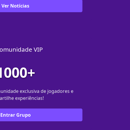
Ver Notícias
Comunidade VIP
1000+
unidade exclusiva de jogadores e
rtilhe experiências!
Entrar Grupo