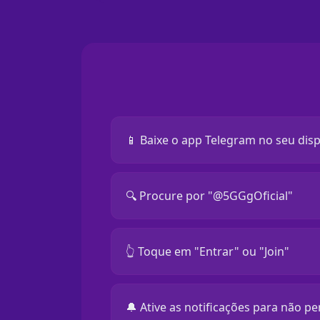
📱 Baixe o app Telegram no seu disp
🔍 Procure por "@5GGgOficial"
👆 Toque em "Entrar" ou "Join"
🔔 Ative as notificações para não p