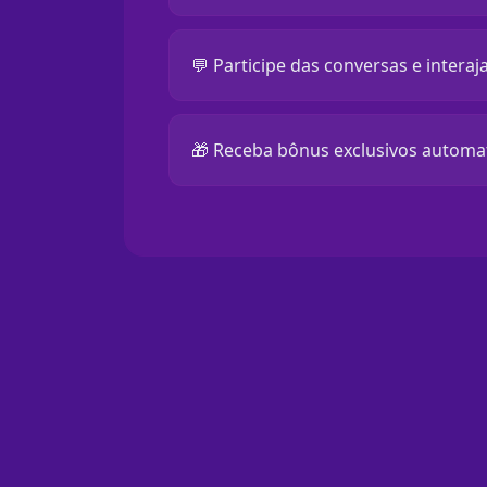
💬 Participe das conversas e interaj
🎁 Receba bônus exclusivos autom