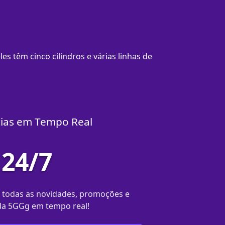
s têm cinco cilindros e várias linhas de
cias em Tempo Real
24/7
e todas as novidades, promoções e
da 5GGg em tempo real!