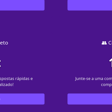
reto
👥 
t
espostas rápidas e
Junte-se a uma com
lizado!
compa
e