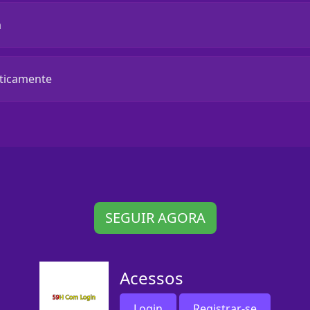
a
aticamente
SEGUIR AGORA
Acessos
Login
Registrar-se