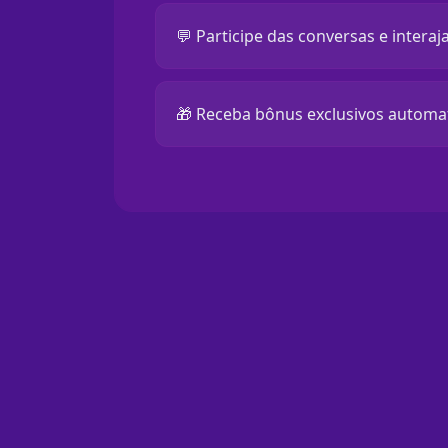
💬 Participe das conversas e interaj
🎁 Receba bônus exclusivos autom