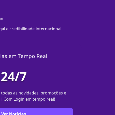
ram
l e credibilidade internacional.
cias em Tempo Real
24/7
e todas as novidades, promoções e
H Com Login em tempo real!
Ver Notícias