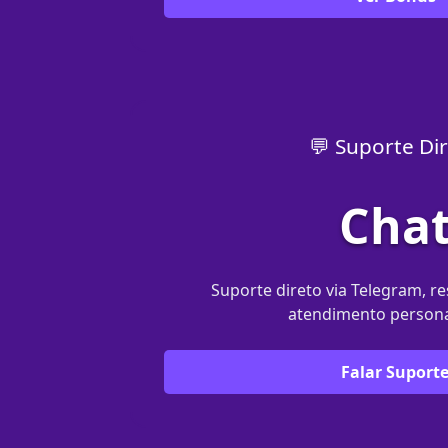
💬 Suporte Di
Cha
Suporte direto via Telegram, r
atendimento persona
Falar Suport