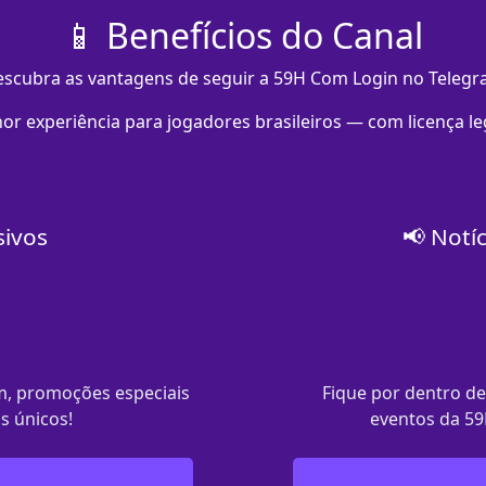
📱 Benefícios do Canal
scubra as vantagens de seguir a 59H Com Login no Teleg
r experiência para jogadores brasileiros — com licença lega
sivos
📢 Notí
m, promoções especiais
Fique por dentro d
s únicos!
eventos da 59