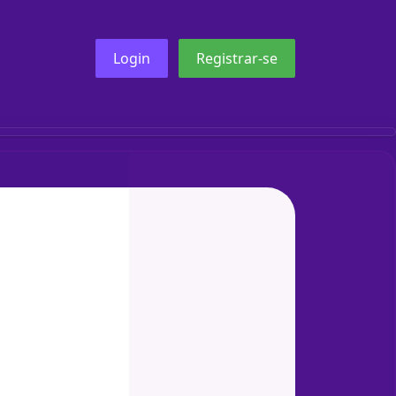
Login
Registrar-se