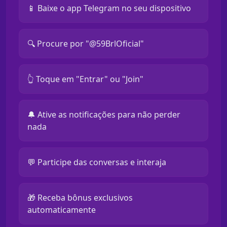
📱 Baixe o app Telegram no seu dispositivo
🔍 Procure por "@59BrlOficial"
👆 Toque em "Entrar" ou "Join"
🔔 Ative as notificações para não perder
nada
💬 Participe das conversas e interaja
🎁 Receba bônus exclusivos
automaticamente