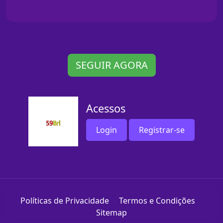
SEGUIR AGORA
Acessos
Login
Registrar-se
Políticas de Privacidade
Termos e Condições
Sitemap