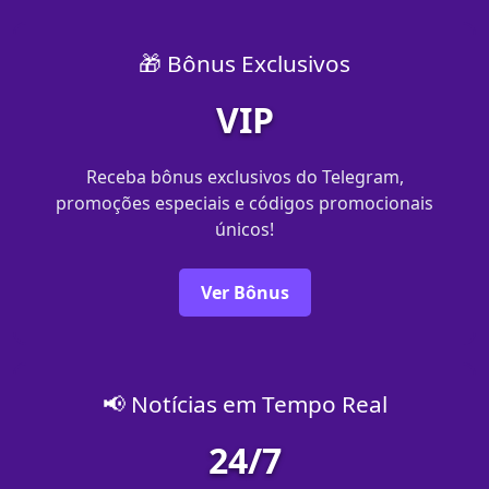
🎁 Bônus Exclusivos
VIP
Receba bônus exclusivos do Telegram,
promoções especiais e códigos promocionais
únicos!
Ver Bônus
📢 Notícias em Tempo Real
24/7