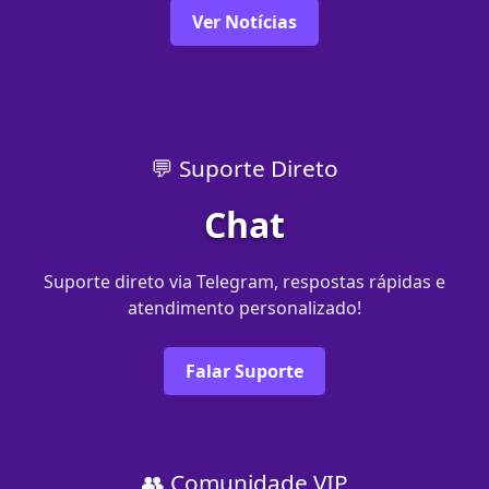
Ver Notícias
💬 Suporte Direto
Chat
Suporte direto via Telegram, respostas rápidas e
atendimento personalizado!
Falar Suporte
👥 Comunidade VIP