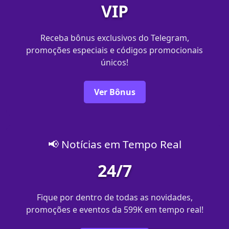
VIP
Receba bônus exclusivos do Telegram,
promoções especiais e códigos promocionais
únicos!
Ver Bônus
📢 Notícias em Tempo Real
24/7
Fique por dentro de todas as novidades,
promoções e eventos da 599K em tempo real!