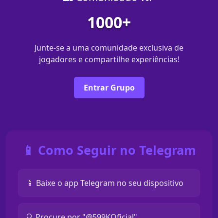
1000+
Junte-se a uma comunidade exclusiva de
jogadores e compartilhe experiências!
Entrar Grupo
📱 Como Seguir no Telegram
📱 Baixe o app Telegram no seu dispositivo
🔍 Procure por "@599KOficial"