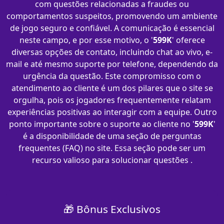
com questões relacionadas a fraudes ou
comportamentos suspeitos, promovendo um ambiente
de jogo seguro e confiável. A comunicação é essencial
neste campo, e por esse motivo, o '
599K
' oferece
diversas opções de contato, incluindo chat ao vivo, e-
mail e até mesmo suporte por telefone, dependendo da
urgência da questão. Este compromisso com o
atendimento ao cliente é um dos pilares que o site se
orgulha, pois os jogadores frequentemente relatam
experiências positivas ao interagir com a equipe. Outro
ponto importante sobre o suporte ao cliente no '
599K
'
é a disponibilidade de uma seção de perguntas
frequentes (FAQ) no site. Essa seção pode ser um
recurso valioso para solucionar questões .
🎁 Bônus Exclusivos