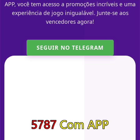
APP, você tem acesso a promoções incríveis e uma
experiência de jogo inigualável. Junte-se aos
vencedores agora!
SEGUIR NO TELEGRAM