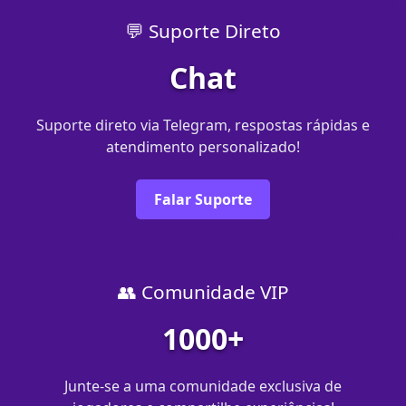
💬 Suporte Direto
Chat
Suporte direto via Telegram, respostas rápidas e
atendimento personalizado!
Falar Suporte
👥 Comunidade VIP
1000+
Junte-se a uma comunidade exclusiva de