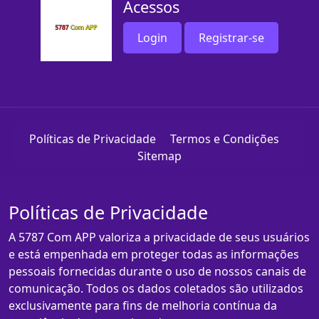
Acessos
Login
Registrar-se
Políticas de Privacidade
Termos e Condições
Sitemap
Políticas de Privacidade
A 5787 Com APP valoriza a privacidade de seus usuários
e está empenhada em proteger todas as informações
pessoais fornecidas durante o uso de nossos canais de
comunicação. Todos os dados coletados são utilizados
exclusivamente para fins de melhoria contínua da