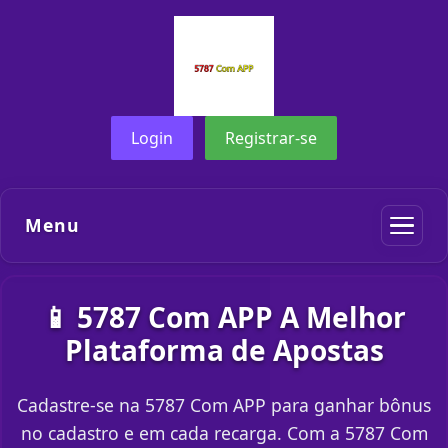
Login
Registrar-se
Menu
📱 5787 Com APP A Melhor
Plataforma de Apostas
Cadastre-se na 5787 Com APP para ganhar bônus
no cadastro e em cada recarga. Com a 5787 Com