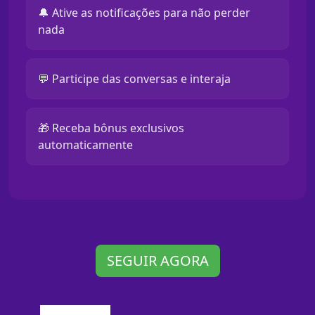
🔔 Ative as notificações para não perder
nada
💬 Participe das conversas e interaja
🎁 Receba bônus exclusivos
automaticamente
SEGUIR AGORA