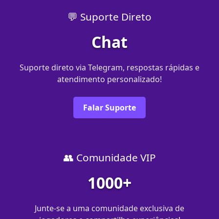
💬 Suporte Direto
Chat
Suporte direto via Telegram, respostas rápidas e
atendimento personalizado!
Falar Suporte
👥 Comunidade VIP
1000+
Junte-se a uma comunidade exclusiva de