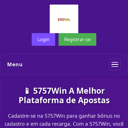
Login
Registrar-se
Menu
📱 5757Win A Melhor
Plataforma de Apostas
Cadastre-se na 5757Win para ganhar bônus no
cadastro e em cada recarga. Com a 5757Win, você