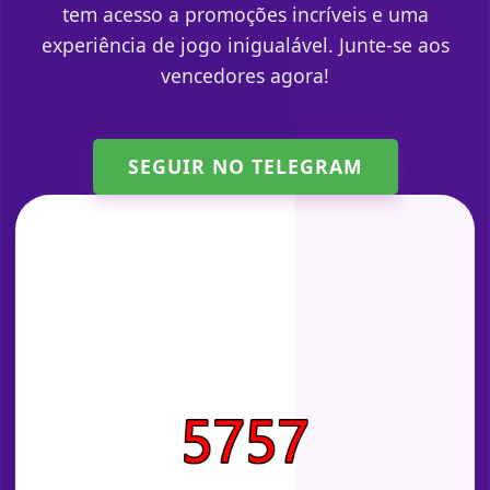
tem acesso a promoções incríveis e uma
experiência de jogo inigualável. Junte-se aos
vencedores agora!
SEGUIR NO TELEGRAM