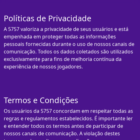
Políticas de Privacidade
A 5757 valoriza a privacidade de seus usuários e está
empenhada em proteger todas as informações
pessoais fornecidas durante o uso de nossos canais de
comunicação. Todos os dados coletados são utilizados
exclusivamente para fins de melhoria contínua da
experiência de nossos jogadores.
Termos e Condições
Os usuários da 5757 concordam em respeitar todas as
regras e regulamentos estabelecidos. É importante ler
e entender todos os termos antes de participar de
nossos canais de comunicação. A violação destes