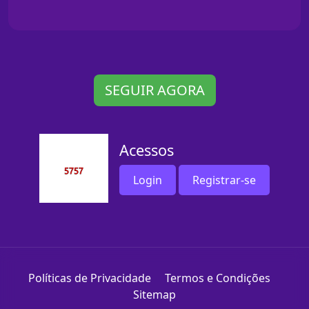
SEGUIR AGORA
Acessos
Login
Registrar-se
Políticas de Privacidade
Termos e Condições
Sitemap