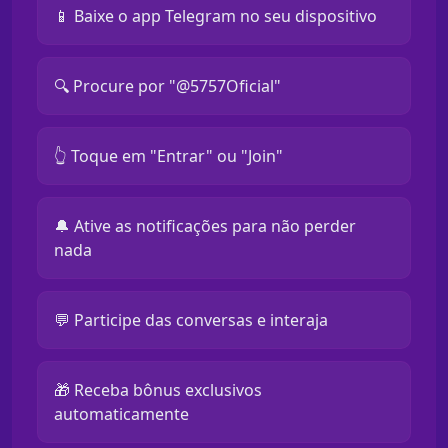
📱 Baixe o app Telegram no seu dispositivo
🔍 Procure por "@5757Oficial"
👆 Toque em "Entrar" ou "Join"
🔔 Ative as notificações para não perder
nada
💬 Participe das conversas e interaja
🎁 Receba bônus exclusivos
automaticamente