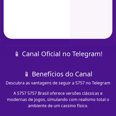
📱 Canal Oficial no Telegram!
📱 Benefícios do Canal
Descubra as vantagens de seguir a 5757 no Telegram
A 5757 5757 Brasil oferece versões clássicas e
modernas de jogos, simulando com realismo total o
ambiente de um cassino físico.