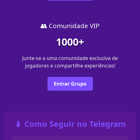
👥 Comunidade VIP
1000+
Junte-se a uma comunidade exclusiva de
jogadores e compartilhe experiências!
Entrar Grupo
📱 Como Seguir no Telegram