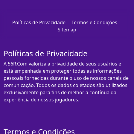
Políticas de Privacidade
Termos e Condições
Sitemap
Políticas de Privacidade
A 56R.Com valoriza a privacidade de seus usuários e
está empenhada em proteger todas as informações
pessoais fornecidas durante o uso de nossos canais de
comunicação. Todos os dados coletados são utilizados
exclusivamente para fins de melhoria contínua da
experiência de nossos jogadores.
Termos e Condições