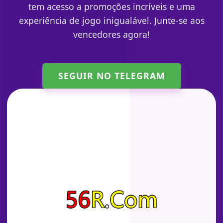
tem acesso a promoções incríveis e uma
experiência de jogo inigualável. Junte-se aos
vencedores agora!
SEGUIR NO TELEGRAM