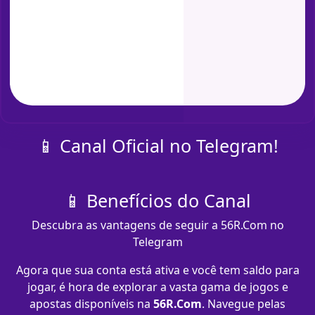
📱 Canal Oficial no Telegram!
📱 Benefícios do Canal
Descubra as vantagens de seguir a 56R.Com no
Telegram
Agora que sua conta está ativa e você tem saldo para
jogar, é hora de explorar a vasta gama de jogos e
apostas disponíveis na
56R.Com
. Navegue pelas