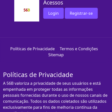
Acessos
Login
Registrar-se
Políticas de Privacidade
Termos e Condições
Sitemap
Políticas de Privacidade
A 56B valoriza a privacidade de seus usuários e está
empenhada em proteger todas as informações
pessoais fornecidas durante o uso de nossos canais de
comunicação. Todos os dados coletados são utilizados
exclusivamente para fins de melhoria contínua da