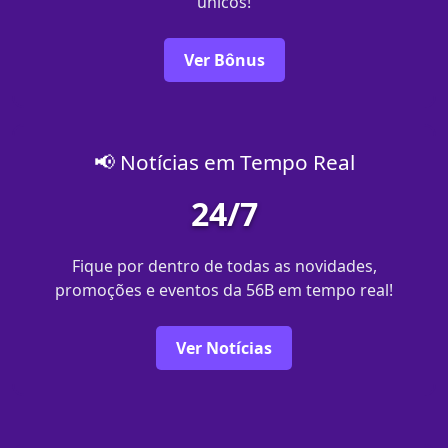
únicos!
Ver Bônus
📢 Notícias em Tempo Real
24/7
Fique por dentro de todas as novidades,
promoções e eventos da 56B em tempo real!
Ver Notícias