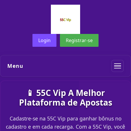
Login
Registrar-se
Menu
📱 55C Vip A Melhor
Plataforma de Apostas
Cadastre-se na 55C Vip para ganhar bônus no
cadastro e em cada recarga. Com a 55C Vip, você