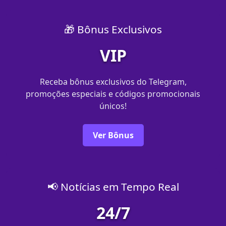
🎁 Bônus Exclusivos
VIP
Receba bônus exclusivos do Telegram,
promoções especiais e códigos promocionais
únicos!
Ver Bônus
📢 Notícias em Tempo Real
24/7