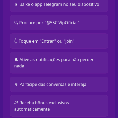
📱 Baixe o app Telegram no seu dispositivo
🔍 Procure por "@55C VipOficial"
👆 Toque em "Entrar" ou "Join"
🔔 Ative as notificações para não perder
nada
💬 Participe das conversas e interaja
🎁 Receba bônus exclusivos
automaticamente