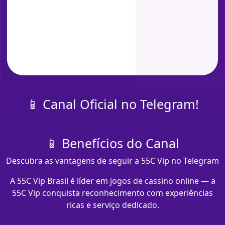
📱 Canal Oficial no Telegram!
📱 Benefícios do Canal
Descubra as vantagens de seguir a 55C Vip no Telegram
A 55C Vip Brasil é líder em jogos de cassino online — a
55C Vip conquista reconhecimento com experiências
ricas e serviço dedicado.