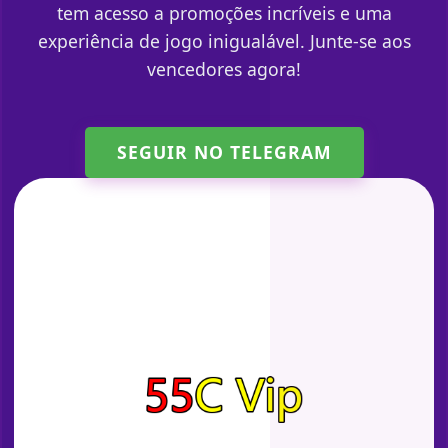
tem acesso a promoções incríveis e uma
experiência de jogo inigualável. Junte-se aos
vencedores agora!
SEGUIR NO TELEGRAM